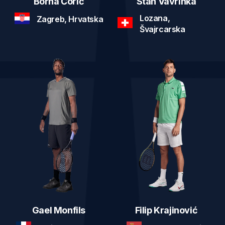
Borna Ćorić
Stan Vavrinka
Lozana,
Zagreb, Hrvatska
Švajrcarska
Gael Monfils
Filip Krajinović